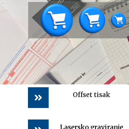
Offset tisak
Lasersko graviranje