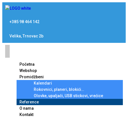
+385 98 464 142
Velika, Trnovac 2b
Početna
Webshop
Promidžbeni
Kalendari
Rokovnici, planeri, blokići…
Olovke, upaljači, USB stickovi, vrećice
Reference
O nama
Kontakt