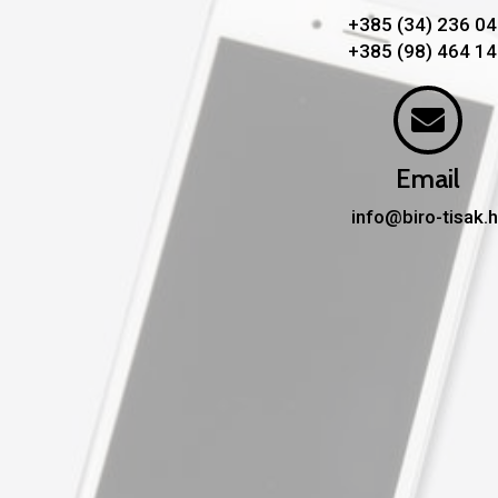
+385 (34) 236 0
+385 (98) 464 1
Email
info@biro-tisak.h