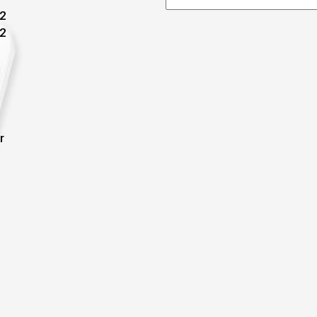
42
42
r