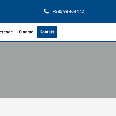
+385 98 464 142
erence
O nama
Kontakt